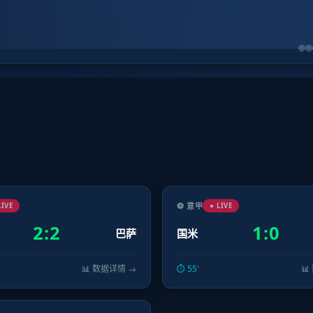
⚽ 意甲
LIVE
● LIVE
2:2
1:0
巴萨
国米
📊 数据详情 →
⏱ 55'
