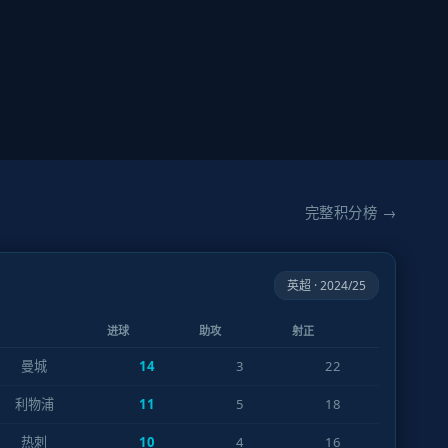
完整积分榜 →
英超 · 2024/25
进球
助攻
射正
曼城
14
3
22
利物浦
11
5
18
热刺
10
4
16