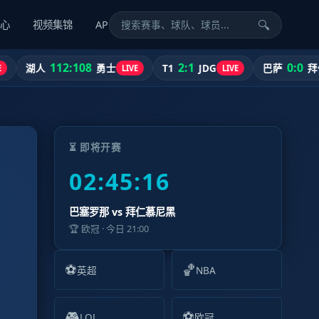
🔍
心
视频集锦
APP下载
112:108
2:1
0:0
湖人
勇士
T1
JDG
巴萨
拜仁
LIVE
LIVE
未
⏳ 即将开赛
02:45:15
巴塞罗那 vs 拜仁慕尼黑
🏆 欧冠 · 今日 21:00
⚽
🏀
英超
NBA
🎮
⚽
LOL
欧冠