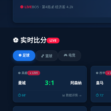
体
🔴 LIVE
67' 进行中
📊 12次射门 · 8次角球
育
赛
事
⚽ 实时比分
LIVE
直
⚽ 足球
🎮 电竞
🏀 篮球
播
⚽ 英超
⚽ 西甲
平
● LIVE
● 
3:1
曼城
阿森纳
皇马
台
⏱ 68'
📊 数据详情 →
⏱ 72'
|