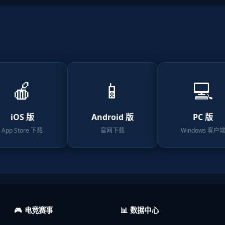
🍎
📱
💻
iOS 版
Android 版
PC 版
App Store 下载
官网下载
Windows 客户
🎮 电竞赛事
📊 数据中心