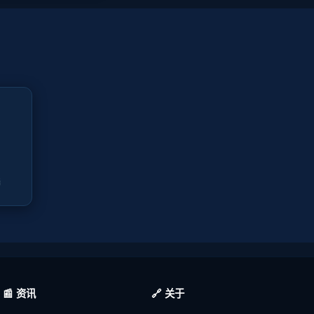
端
📰 资讯
🔗 关于