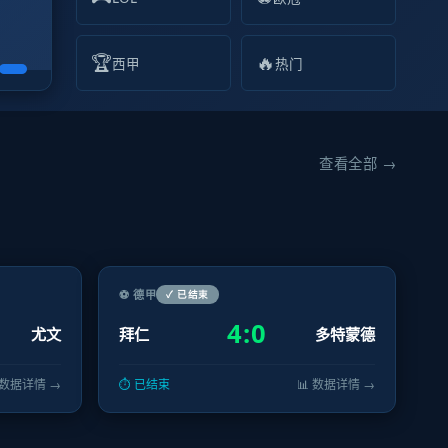
🏆
🔥
西甲
热门
查看全部 →
⚽ 德甲
✓ 已结束
4:0
尤文
拜仁
多特蒙德
 数据详情 →
⏱ 已结束
📊 数据详情 →