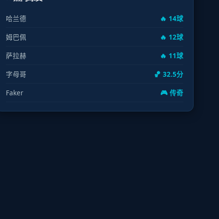
哈兰德
🔥 14球
姆巴佩
🔥 12球
萨拉赫
🔥 11球
字母哥
🏀 32.5分
Faker
🎮 传奇