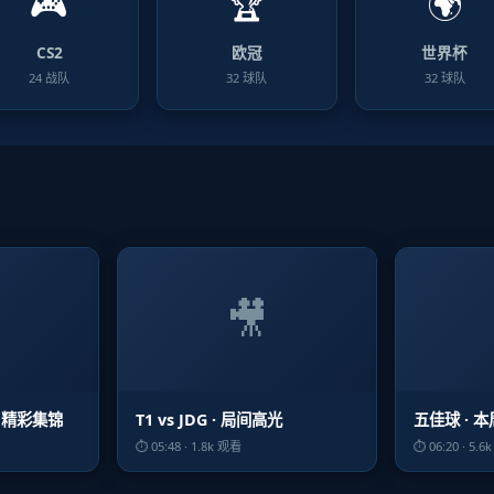
🎮
🏆
🌍
CS2
欧冠
世界杯
24 战队
32 球队
32 球队
🎥
 · 精彩集锦
T1 vs JDG · 局间高光
五佳球 · 
⏱ 05:48 · 1.8k 观看
⏱ 06:20 · 5.6