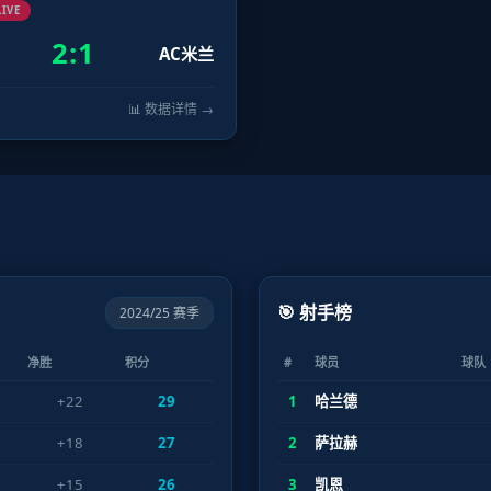
LIVE
2:1
AC米兰
📊 数据详情 →
🎯 射手榜
2024/25 赛季
净胜
积分
#
球员
球队
+22
29
1
哈兰德
+18
27
2
萨拉赫
+15
26
3
凯恩