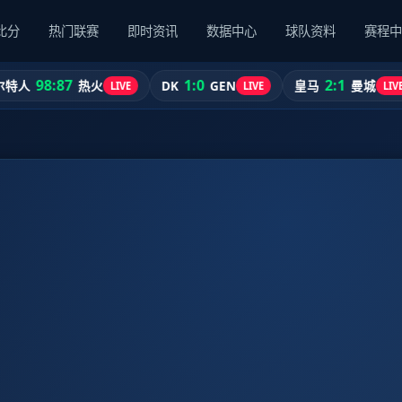
比分
热门联赛
即时资讯
数据中心
球队资料
赛程中
98:87
1:0
2:1
热火
DK
GEN
皇马
曼城
LIVE
LIVE
LIVE