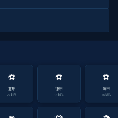
⚽
⚽
⚽
意甲
德甲
法甲
20 球队
18 球队
18 球队